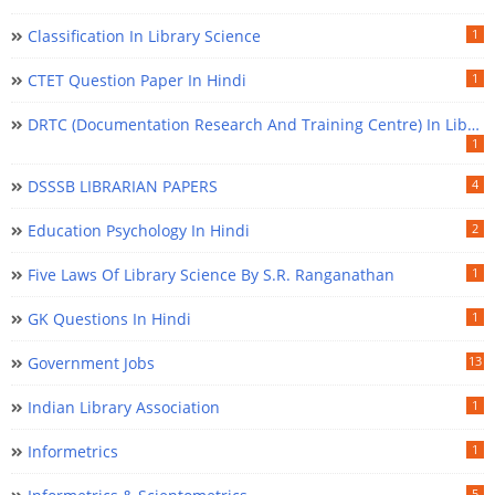
Classification In Library Science
1
CTET Question Paper In Hindi
1
DRTC (Documentation Research And Training Centre) In Library Science
1
DSSSB LIBRARIAN PAPERS
4
Education Psychology In Hindi
2
Five Laws Of Library Science By S.R. Ranganathan
1
GK Questions In Hindi
1
Government Jobs
13
Indian Library Association
1
Informetrics
1
5