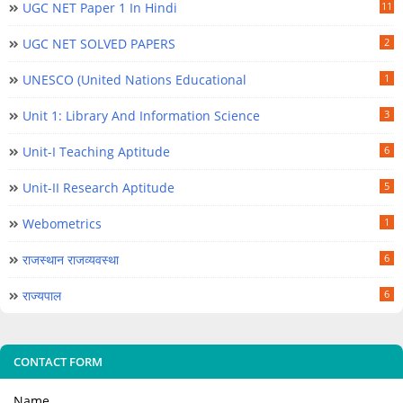
UGC NET Paper 1 In Hindi
11
UGC NET SOLVED PAPERS
2
UNESCO (United Nations Educational
1
Unit 1: Library And Information Science
3
Unit-I Teaching Aptitude
6
Unit-II Research Aptitude
5
Webometrics
1
राजस्थान राजव्यवस्था
6
राज्यपाल
6
CONTACT FORM
Name