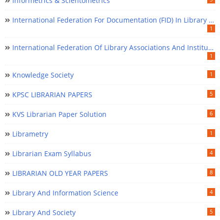
Informetrics & Scientometrics
International Federation For Documentation (FID) In Library Science
1
International Federation Of Library Associations And Institutions (IFLA) In Library Science
1
Knowledge Society
1
KPSC LIBRARIAN PAPERS
5
KVS Librarian Paper Solution
6
Librametry
1
Librarian Exam Syllabus
4
LIBRARIAN OLD YEAR PAPERS
8
Library And Information Science
4
Library And Society
5