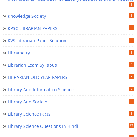
1
Knowledge Society
1
KPSC LIBRARIAN PAPERS
5
KVS Librarian Paper Solution
6
Librametry
1
Librarian Exam Syllabus
4
LIBRARIAN OLD YEAR PAPERS
8
Library And Information Science
4
Library And Society
5
Library Science Facts
1
Library Science Questions In Hindi
67