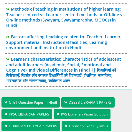
Methods of teaching in Institutions of higher learning:
Teacher centred vs Learner centred methods or Off-line vs
On-line methods (Swayam, Swayamprabha, MOOCs) in
Hindi
Factors affecting teaching related to: Teacher, Learner,
Support material, Instructional facilities, Learning
environment and Institution in Hindi
Learner’s characteristics: Characteristics of adolescent
and adult learners (Academic, Social, Emotional and
Cognitive), Individual Differences in Hindi || शिक्षार्थियों की
विशेषताएँ: किशोर और वयस्क शिक्षार्थियों की विशेषताएँ (शैक्षणिक, सामाजिक,
भावनात्मक और संज्ञानात्मक), व्यक्तिगत अंतर
CTET Question Paper in Hindi
DSSSB LIBRARIAN PAPERS
KPSC LIBRARIAN PAPERS
KVS Librarian Paper Solution
LIBRARIAN OLD YEAR PAPERS
Librarian Exam Syllabus