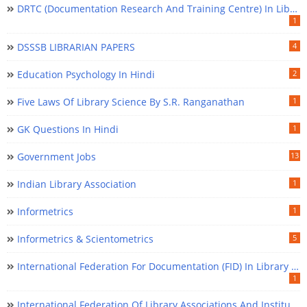
DRTC (Documentation Research And Training Centre) In Library Science
1
DSSSB LIBRARIAN PAPERS
4
Education Psychology In Hindi
2
Five Laws Of Library Science By S.R. Ranganathan
1
GK Questions In Hindi
1
Government Jobs
13
Indian Library Association
1
Informetrics
1
Informetrics & Scientometrics
5
International Federation For Documentation (FID) In Library Science
1
International Federation Of Library Associations And Institutions (IFLA) In Library Science